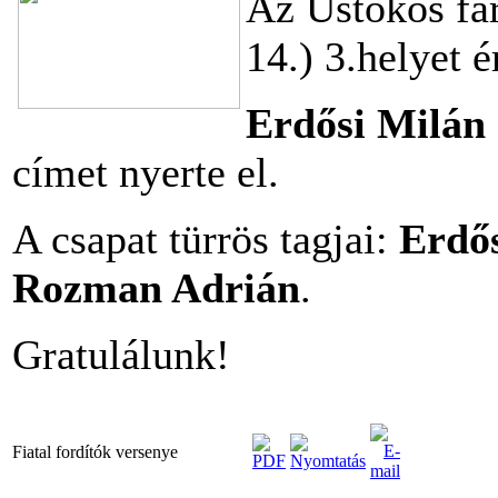
Az Üstökös far
14.) 3.helyet 
Erdősi Milán
címet nyerte el.
A csapat türrös tagjai:
Erdő
Rozman Adrián
.
Gratulálunk!
Fiatal fordítók versenye