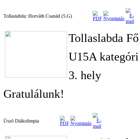
Tollaslabda: Horváth Csanád (5.G)
Tollaslabda F
U15A kategóri
3. hely
Gratulálunk!
Úszó Diákolimpia