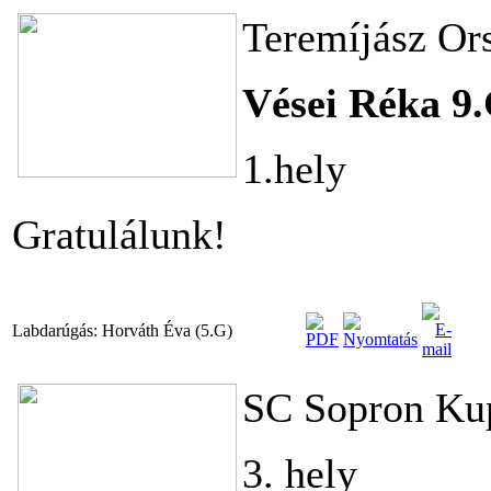
Teremíjász Or
Vései Réka 9
1.hely
Gratulálunk!
Labdarúgás: Horváth Éva (5.G)
SC Sopron Ku
3. hely