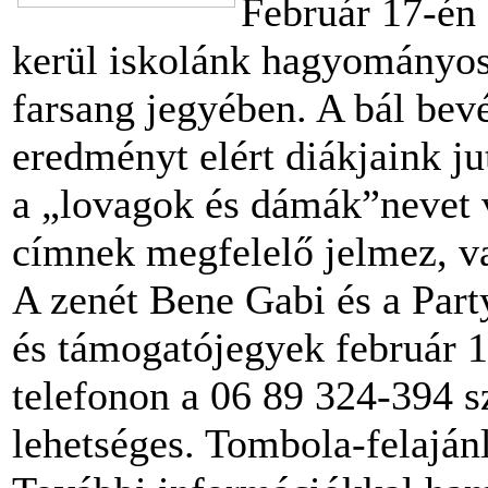
Február 17-én
kerül iskolánk hagyományos 
farsang jegyében. A bál bevé
eredményt elért diákjaink ju
a „lovagok és dámák”nevet vi
címnek megfelelő jelmez, va
A zenét Bene Gabi és a Party
és támogatójegyek február 1-
telefonon a 06 89 324-394 
lehetséges. Tombola-felajánl