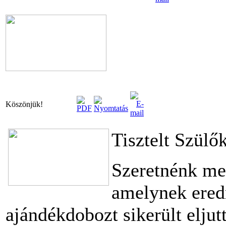
Köszönjük!
Tisztelt Szül
Szeretnénk me
amelynek ered
ajándékdobozt sikerült eljut