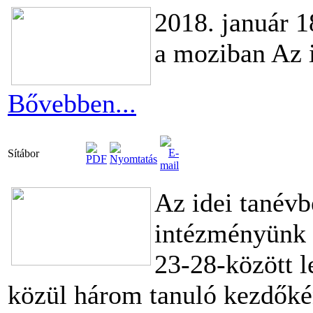
2018. január 
a moziban Az i
Bővebben...
Sítábor
Az idei tanévbe
intézményünk é
23-28-között le
közül három tanuló kezdőkén