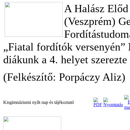
A Halász Előd
(Veszprém) Ge
Fordítástudomá
„Fiatal fordítók versenyén”
diákunk a 4. helyet szerezt
(Felkészítő: Porpáczy Aliz)
Kisgimnáziumi nyílt nap és tájékoztató