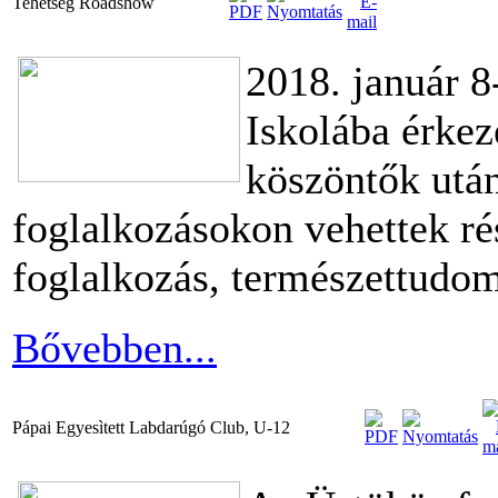
Tehetség Roadshow
2018. január 8
Iskolába érkez
köszöntők után
foglalkozásokon vehettek ré
foglalkozás, természettudom
Bővebben...
Pápai Egyesìtett Labdarúgó Club, U-12