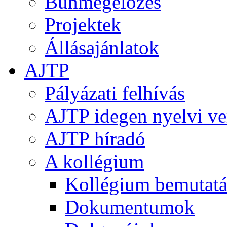
Bűnmegelőzés
Projektek
Állásajánlatok
AJTP
Pályázati felhívás
AJTP idegen nyelvi ve
AJTP híradó
A kollégium
Kollégium bemutatá
Dokumentumok