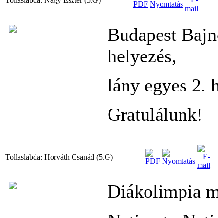
Tollaslabda: Nagy Eszter (5.G)
Budapest Bajn
helyezés,
lány egyes 2. 
Gratulálunk!
Tollaslabda: Horváth Csanád (5.G)
Diákolimpia m