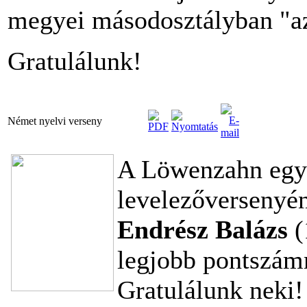
megyei másodosztályban "az 
Gratulálunk!
Német nyelvi verseny
A Löwenzahn egyf
levelezőversenyé
Endrész Balázs
(
legjobb pontszámm
Gratulálunk neki!