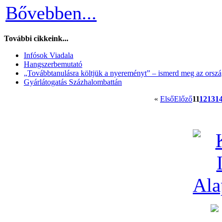
Bővebben...
További cikkeink...
Infósok Viadala
Hangszerbemutató
„Továbbtanulásra költjük a nyereményt” – ismerd meg az orszá
Gyárlátogatás Százhalombattán
«
Első
Előző
11
12
13
1