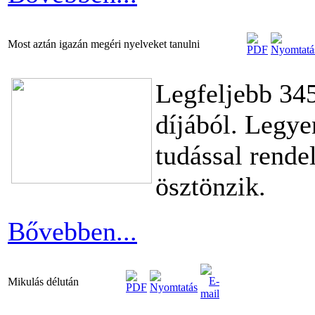
Most aztán igazán megéri nyelveket tanulni
Legfeljebb 345
díjából. Legye
tudással rende
ösztönzik.
Bővebben...
Mikulás délután