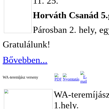
11. 25.
Horváth Csanád 5.
Párosban 2. hely, eg
Gratulálunk!
Bővebben...
WA-teremíjász verseny
WA-teremíjász
1.hely.