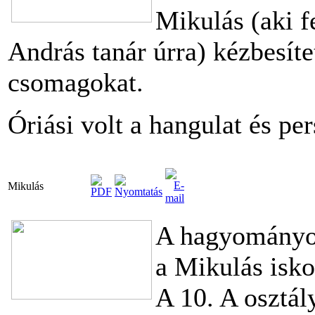
Mikulás (aki f
András tanár úrra) kézbesíte
csomagokat.
Óriási volt a hangulat és pe
Mikulás
A hagyományok
a Mikulás isk
A 10. A osztál