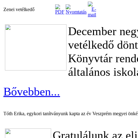
Zenei vetélkedő
December negy
vetélkedő dönt
Könyvtár rend
általános isko
Bővebben...
Tóth Erika, egykori tanítványunk kapta az év Veszprém megyei önkén
Gratulálunk az el