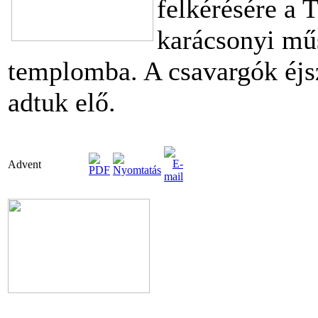
felkérésére a
karácsonyi műs
templomba. A csavargók éjsz
adtuk elő.
Advent