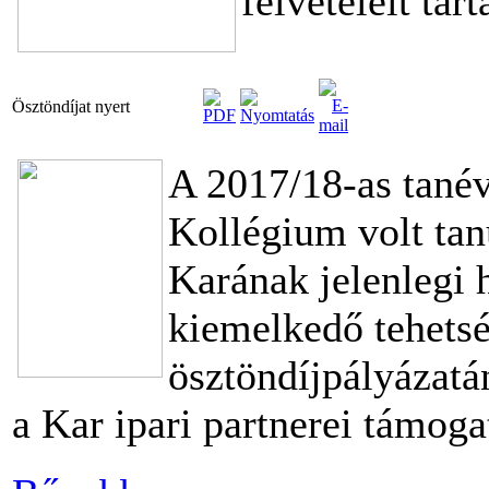
felvételeit tar
Ösztöndíjat nyert
A 2017/18-as tané
Kollégium volt tan
Karának jelenlegi 
kiemelkedő tehetsé
ösztöndíjpályázatá
a Kar ipari partnerei támoga