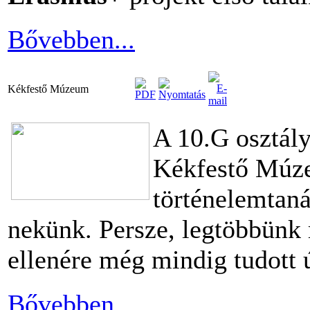
Bővebben...
Kékfestő Múzeum
A 10.G osztál
Kékfestő Múze
történelemtaná
nekünk. Persze, legtöbbünk 
ellenére még mindig tudott 
Bővebben...