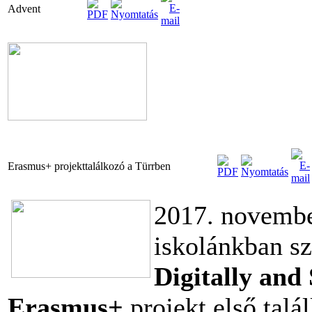
Advent
Erasmus+ projekttalálkozó a Türrben
2017. novembe
iskolánkban s
Digitally and
Erasmus+
projekt első talá