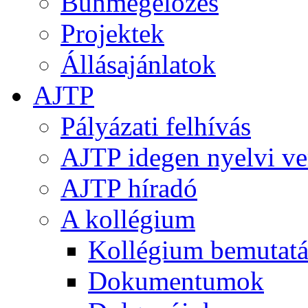
Bűnmegelőzés
Projektek
Állásajánlatok
AJTP
Pályázati felhívás
AJTP idegen nyelvi ve
AJTP híradó
A kollégium
Kollégium bemutatá
Dokumentumok