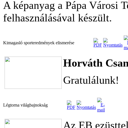
A képanyag a Pápa Városi Te
felhasználásával készült.
Kimagasló sporteredmények elismerése
Horváth Csan
Gratulálunk!
Légtorna világbajnokság
Az EB ezüstte