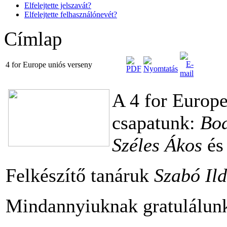
Elfelejtette jelszavát?
Elfelejtette felhasználónevét?
Címlap
4 for Europe uniós verseny
A 4 for Europe
csapatunk:
Bod
Széles Ákos
é
Felkészítő tanáruk
Szabó Ild
Mindannyiuknak gratulálun